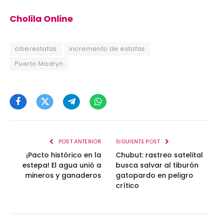
Cholila Online
ciberestafas
incremento de estafas
Puerto Madryn
Facebook
Twitter
Telegram
WhatsApp
POST ANTERIOR
SIGUIENTE POST
¡Pacto histórico en la
Chubut: rastreo satelital
estepa! El agua unió a
busca salvar al tiburón
mineros y ganaderos
gatopardo en peligro
crítico