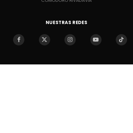
COMODORO RIVADAVIA
NUESTRAS REDES
Facebook
X
Instagram
YouTube
TikTo
(Twitter)