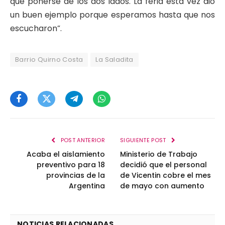
que ponerse de los dos lados. La feria esta vez dio
un buen ejemplo porque esperamos hasta que nos
escucharon”.
Barrio Quirno Costa
La Saladita
Facebook
Twitter
Telegram
WhatsApp
POST ANTERIOR
SIGUIENTE POST
Acaba el aislamiento
Ministerio de Trabajo
preventivo para 18
decidió que el personal
provincias de la
de Vicentin cobre el mes
Argentina
de mayo con aumento
NOTICIAS RELACIONADAS