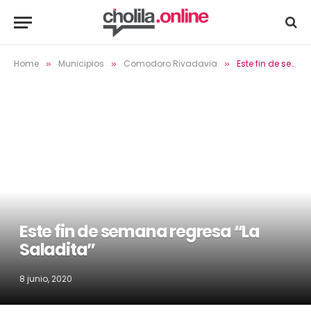
Home
Municipios
Comodoro Rivadavia
Este fin de semana regresa “La Saladita”
»
»
»
Este fin de semana regresa “La
Saladita”
8 junio, 2020