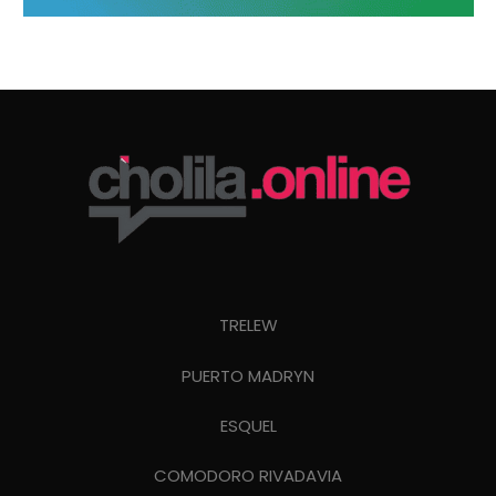
TRELEW
PUERTO MADRYN
ESQUEL
COMODORO RIVADAVIA