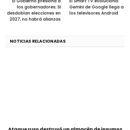
El Gobierno presiona a
El Smart TV evoluciona:
los gobernadores: Si
Gemini de Google llega a
desdoblan elecciones en
los televisores Android
2027, no habrá alianzas
NOTICIAS RELACIONADAS
Ataque ruso destruyó un almacén de insumos