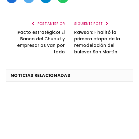
Facebook
Twitter
Telegram
WhatsApp
POST ANTERIOR
SIGUIENTE POST
¡Pacto estratégico! El
Rawson: Finalizó la
Banco del Chubut y
primera etapa de la
empresarios van por
remodelación del
todo
bulevar San Martín
NOTICIAS RELACIONADAS