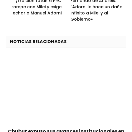
¡Traición total! El PRO
Fernando de Andreis:
rompe con Milei y exige
“Adorni le hace un daño
echar a Manuel Adorni
infinito a Milei y al
Gobierno»
NOTICIAS RELACIONADAS
Chubut expuso sus avances institucionales en