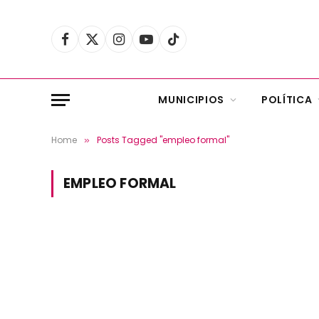
Facebook
X
Instagram
YouTube
TikTok
(Twitter)
MUNICIPIOS
POLÍTICA
Home
Posts Tagged "empleo formal"
»
EMPLEO FORMAL