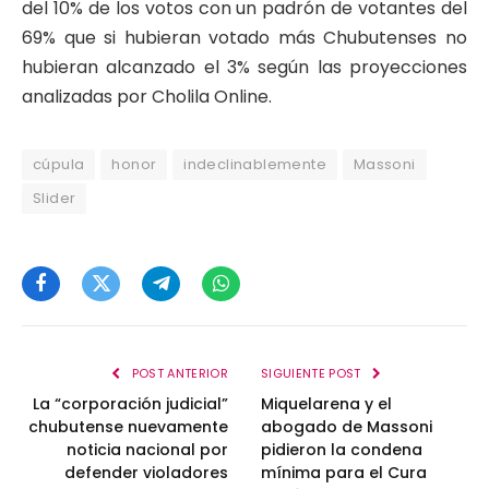
del 10% de los votos con un padrón de votantes del
69% que si hubieran votado más Chubutenses no
hubieran alcanzado el 3% según las proyecciones
analizadas por Cholila Online.
cúpula
honor
indeclinablemente
Massoni
Slider
Facebook
Twitter
Telegram
WhatsApp
POST ANTERIOR
SIGUIENTE POST
La “corporación judicial”
Miquelarena y el
chubutense nuevamente
abogado de Massoni
noticia nacional por
pidieron la condena
defender violadores
mínima para el Cura