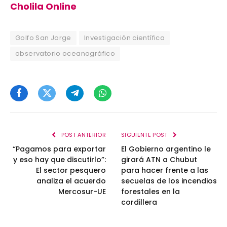
Cholila Online
Golfo San Jorge
Investigación científica
observatorio oceanográfico
Facebook
Twitter
Telegram
WhatsApp
POST ANTERIOR
SIGUIENTE POST
“Pagamos para exportar
El Gobierno argentino le
y eso hay que discutirlo”:
girará ATN a Chubut
El sector pesquero
para hacer frente a las
analiza el acuerdo
secuelas de los incendios
Mercosur-UE
forestales en la
cordillera