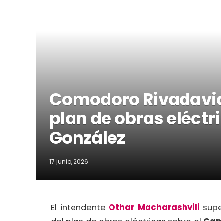
Comodoro Rivadavia:
plan de obras eléct
González
17 junio, 2026
El intendente
Othar Macharashvili
supe