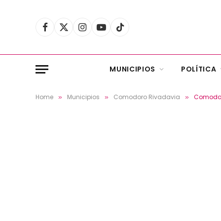
Facebook
X
Instagram
YouTube
TikTok
(Twitter)
MUNICIPIOS
POLÍTICA
Home
Municipios
Comodoro Rivadavia
Comodoro
»
»
»