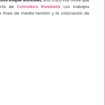
ino Roque González
, una traza vial clave que
orte de
Comodoro Rivadavia
. Los trabajos
 línea de media tensión y la colocación de