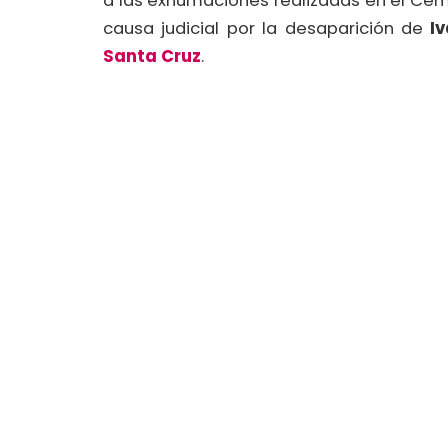
a las exhumaciones realizadas en el Cem
causa judicial por la desaparición de
I
Santa Cruz
.