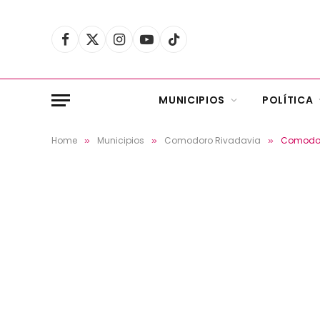
Facebook
X
Instagram
YouTube
TikTok
(Twitter)
MUNICIPIOS
POLÍTICA
Home
Municipios
Comodoro Rivadavia
Comodoro
»
»
»