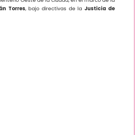
enterio Oeste de la ciudad, en el marco de la
ván Torres
, bajo directivas de la
Justicia de