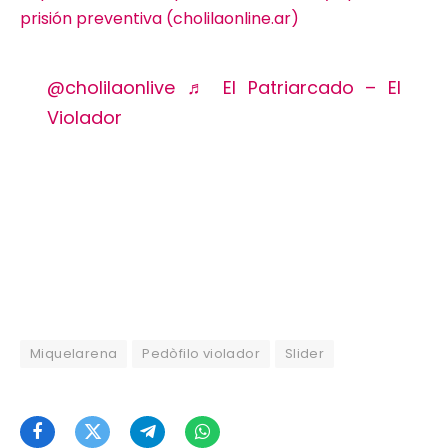
prisión preventiva (cholilaonline.ar)
@cholilaonlive
♬ El Patriarcado – El
Violador
Miquelarena
Pedòfilo violador
Slider
Facebook
Twitter
Telegram
WhatsApp